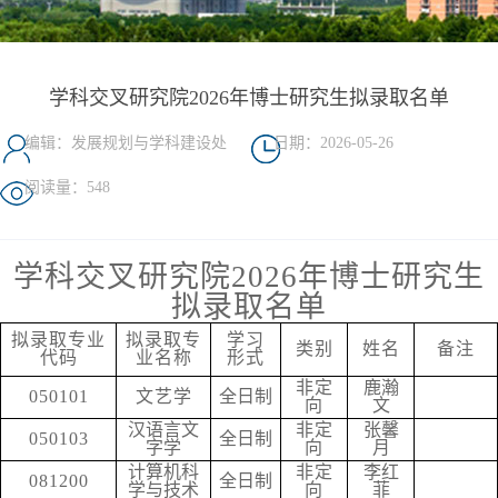
学科交叉研究院2026年博士研究生拟录取名单
编辑：发展规划与学科建设处
日期：2026-05-26
阅读量：
548
学科交叉研究院
2026年博士研究生
拟录取名单
拟录取专业
拟录取专
学习
类别
姓名
备注
代码
业名称
形式
非定
鹿瀚
050101
文艺学
全日制
向
文
汉语言文
非定
张馨
050103
全日制
字学
向
月
计算机科
非定
李红
081200
全日制
学与技术
向
菲